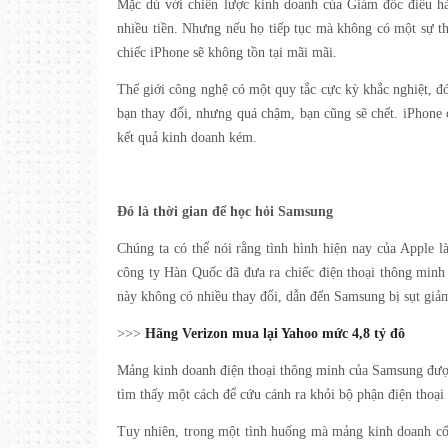
Mặc dù với chiến lược kinh doanh của Giám đốc điều hà
nhiều tiền. Nhưng nếu họ tiếp tục mà không có một sự th
chiếc iPhone sẽ không tồn tại mãi mãi.
Thế giới công nghệ có một quy tắc cực kỳ khắc nghiệt, đó
bạn thay đổi, nhưng quá chậm, bạn cũng sẽ chết. iPhone 
kết quả kinh doanh kém.
Đó là thời gian để học hỏi Samsung
Chúng ta có thể nói rằng tình hình hiện nay của Apple 
công ty Hàn Quốc đã đưa ra chiếc điện thoại thông minh
này không có nhiều thay đổi, dẫn đến Samsung bị sụt giả
>>>
Hãng Verizon mua lại Yahoo mức 4,8 tỷ đô
Mảng kinh doanh điện thoại thông minh của Samsung đượ
tìm thấy một cách để cứu cánh ra khỏi bộ phận điện thoại
Tuy nhiên, trong một tình huống mà mảng kinh doanh cốt