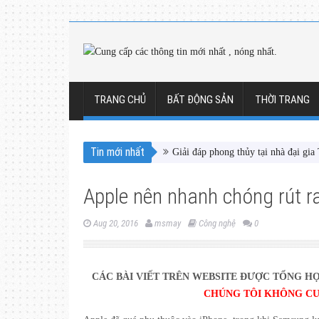
TRANG CHỦ
BẤT ĐỘNG SẢN
THỜI TRANG
Tin mới nhất
Giải đáp phong thủy tại nhà đại gia
Apple nên nhanh chóng rút r
Aug 20, 2016
msmay
Công nghệ
0
CÁC BÀI VIẾT TRÊN WEBSITE ĐƯỢC TỔNG HỢ
CHÚNG TÔI KHÔNG CU