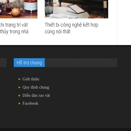
 trang trí vật
Thiết bị công nghệ kết hợp
thủy trong nhà
cùng nội thất
Hỗ trợ chung
Giới thiệu
Quy định chung
Diễn đàn rao vặt
Facebook
i