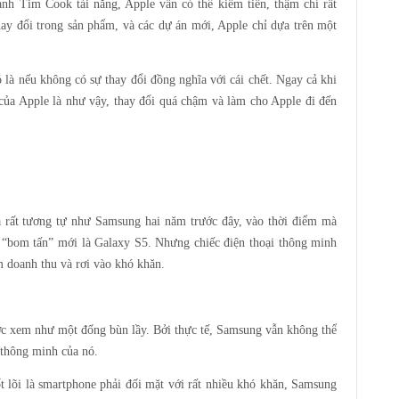
nh Tim Cook tài năng, Apple vẫn có thể kiếm tiền, thậm chí rất
ay đổi trong sản phẩm, và các dự án mới, Apple chỉ dựa trên một
 là nếu không có sự thay đổi đồng nghĩa với cái chết. Ngay cả khi
của Apple là như vậy, thay đổi quá chậm và làm cho Apple đi đến
là rất tương tự như Samsung hai năm trước đây, vào thời điểm mà
 “bom tấn” mới là Galaxy S5. Nhưng chiếc điện thoại thông minh
m doanh thu và rơi vào khó khăn.
c xem như một đống bùn lầy. Bởi thực tế, Samsung vẫn không thể
 thông minh của nó.
 lõi là smartphone phải đối mặt với rất nhiều khó khăn, Samsung