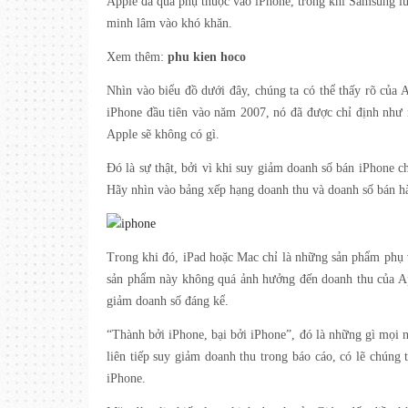
Apple đã quá phụ thuộc vào iPhone, trong khi Samsung lu
minh lâm vào khó khăn.
Xem thêm:
phu kien hoco
Nhìn vào biểu đồ dưới đây, chúng ta có thể thấy rõ của 
iPhone đầu tiên vào năm 2007, nó đã được chỉ định như 
Apple sẽ không có gì.
Đó là sự thật, bởi vì khi suy giảm doanh số bán iPhone c
Hãy nhìn vào bảng xếp hạng doanh thu và doanh số bán hà
Trong khi đó, iPad hoặc Mac chỉ là những sản phẩm phụ và
sản phẩm này không quá ảnh hưởng đến doanh thu của Ap
giảm doanh số đáng kể.
“Thành bởi iPhone, bại bởi iPhone”, đó là những gì mọi n
liên tiếp suy giảm doanh thu trong báo cáo, có lẽ chúng
iPhone.