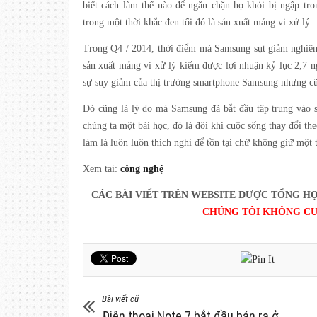
biết cách làm thế nào để ngăn chặn họ khỏi bị ngập tr
trong một thời khắc đen tối đó là sản xuất mảng vi xử lý.
Trong Q4 / 2014, thời điểm mà Samsung sụt giảm nghiêm 
sản xuất mảng vi xử lý kiếm được lợi nhuận kỷ lục 2,7 n
sự suy giảm của thị trường smartphone Samsung nhưng cũ
Đó cũng là lý do mà Samsung đã bắt đầu tập trung vào s
chúng ta một bài học, đó là đôi khi cuộc sống thay đổi t
làm là luôn luôn thích nghi để tồn tại chứ không giữ một
Xem tại:
công nghệ
CÁC BÀI VIẾT TRÊN WEBSITE ĐƯỢC TỔNG HỢ
CHÚNG TÔI KHÔNG CU
Bài viết cũ
Điện thoại Note 7 bắt đầu bán ra ở