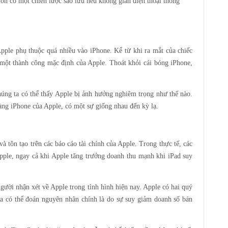
ôn có một chiến lược sao lưu nếu không gian điện thoại thông
Apple phụ thuộc quá nhiều vào iPhone. Kể từ khi ra mắt của chiếc
một thành công mặc định của Apple. Thoát khỏi cái bóng iPhone,
húng ta có thể thấy Apple bị ảnh hưởng nghiêm trọng như thế nào.
ng iPhone của Apple, có một sự giống nhau đến kỳ lạ.
 tôn tạo trên các báo cáo tài chính của Apple. Trong thực tế, các
ple, ngay cả khi Apple tăng trưởng doanh thu mạnh khi iPad suy
gười nhận xét về Apple trong tình hình hiện nay. Apple có hai quý
 ta có thể đoán nguyên nhân chính là do sự suy giảm doanh số bán