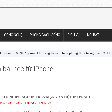
CÔNG NGHỆ
PHONG CÁCH SỐNG
DỊCH VỤ
NỔI BẬT
 Thủy sản
Những mẹo khi trang trí vật phẩm phong thủy trong nhà
Thi
a bài học từ iPhone
P TỪ NHIỀU NGUỒN TRÊN MẠNG XÃ HỘI, INTERNET.
NG CẤP CÁC THÔNG TIN NÀY
.