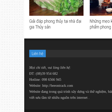
Giải đáp phong thủy tại nhà đại
Những mẹo khi
gia Thủy sản
phẩm phong 
Liên hệ
Mọi chi tiết, vui lòng liên hệ:
ĐT: (08)39 954 682
Hotline: 098 6566 945
Website:
http://beeontrack.com
Website đang trong quá trình xây dựng và thử nghiệm, bà
viết sưu tầm từ nhiều nguồn trên internet .