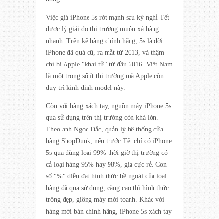
Việc giá iPhone 5s rớt mạnh sau kỳ nghỉ Tết
được lý giải do thị trường muốn xả hàng
nhanh. Trên kệ hàng chính hãng, 5s là đời
iPhone đã quá cũ, ra mắt từ 2013, và thậm
chí bị Apple "khai tử" từ đầu 2016. Việt Nam
là một trong số ít thị trường mà Apple còn
duy trì kinh dinh model này.
Còn với hàng xách tay, nguồn máy iPhone 5s
qua sử dụng trên thị trường còn khá lớn.
Theo anh Ngọc Đắc, quản lý hệ thống cửa
hàng ShopDunk, nếu trước Tết chỉ có iPhone
5s qua dùng loại 99% thời giờ thị trường có
cả loại hàng 95% hay 98%, giá cực rẻ. Con
số "%" diễn đạt hình thức bề ngoài của loại
hàng đã qua sử dụng, càng cao thì hình thức
trông đẹp, giống máy mới toanh. Khác với
hàng mới bán chính hãng, iPhone 5s xách tay